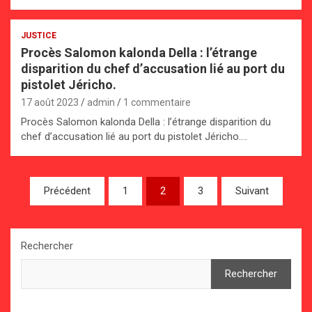
JUSTICE
Procès Salomon kalonda Della : l’étrange
disparition du chef d’accusation lié au port du
pistolet Jéricho.
17 août 2023
admin
1 commentaire
Procès Salomon kalonda Della : l’étrange disparition du
chef d’accusation lié au port du pistolet Jéricho.…
Pagination
Précédent
1
2
3
Suivant
des
publications
Rechercher
Rechercher