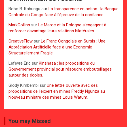
Bobo B. Kabungu
sur
La transparence en action : la Banque
Centrale du Congo face à l’épreuve de la confiance
MarkCollins
sur
Le Maroc et la Pologne s’engagent à
renforcer davantage leurs relations bilatérales
CreativeFlow
sur
Le Franc Congolais en Sursis : Une
Appréciation Artificielle face à une Économie
Structurellement Fragile
Lefevre Eric
sur
Kinshasa : les propositions du
Gouvernement provincial pour résoudre embouteillages
autour des écoles.
Glody Kimbembi
sur
Une lettre ouverte avec des
propositions de l’expert en mines Freddy Ngunza au
Nouveau ministre des mines Louis Watum.
You may Missed