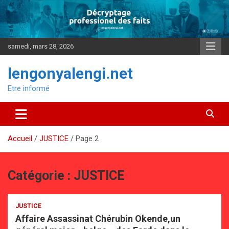
Aller
au
contenu
samedi, mars 28, 2026
lengonyalengi.net
Etre informé
Accueil
JUSTICE
Page 2
Catégorie :
JUSTICE
JUSTICE
Affaire Assassinat Chérubin Okende,un