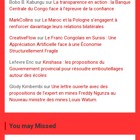
Bobo B. Kabungu
sur
La transparence en action : la Banque
Centrale du Congo face à l’épreuve de la confiance
MarkCollins
sur
Le Maroc et la Pologne s’engagent à
renforcer davantage leurs relations bilatérales
CreativeFlow
sur
Le Franc Congolais en Sursis : Une
Appréciation Artificielle face à une Économie
Structurellement Fragile
Lefevre Eric
sur
Kinshasa : les propositions du
Gouvernement provincial pour résoudre embouteillages
autour des écoles.
Glody Kimbembi
sur
Une lettre ouverte avec des
propositions de l’expert en mines Freddy Ngunza au
Nouveau ministre des mines Louis Watum.
You may Missed