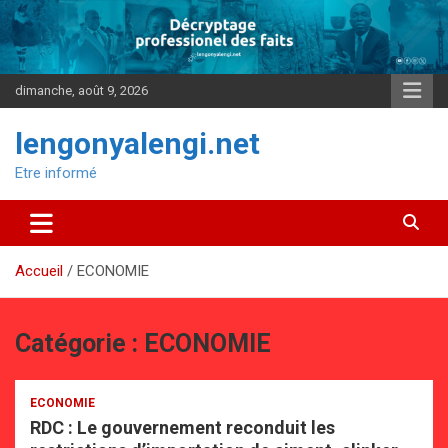
Aller
au
contenu
dimanche, août 9, 2026
lengonyalengi.net
Etre informé
Accueil
ECONOMIE
Catégorie :
ECONOMIE
ECONOMIE
RDC : Le gouvernement reconduit les