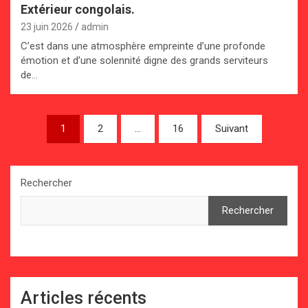
Extérieur congolais.
23 juin 2026
admin
C’est dans une atmosphère empreinte d’une profonde
émotion et d’une solennité digne des grands serviteurs
de…
Pagination
1
2
…
16
Suivant
des
publications
Rechercher
Rechercher
Articles récents