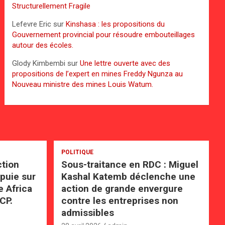
Structurellement Fragile
Lefevre Eric
sur
Kinshasa : les propositions du
Gouvernement provincial pour résoudre embouteillages
autour des écoles.
Glody Kimbembi
sur
Une lettre ouverte avec des
propositions de l’expert en mines Freddy Ngunza au
Nouveau ministre des mines Louis Watum.
POLITIQUE
ction
Sous-traitance en RDC : Miguel
ppuie sur
Kashal Katemb déclenche une
e Africa
action de grande envergure
CP.
contre les entreprises non
admissibles