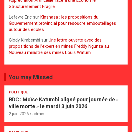
Appréciation Artificielle face à une Économie
Structurellement Fragile
Lefevre Eric
sur
Kinshasa : les propositions du
Gouvernement provincial pour résoudre embouteillages
autour des écoles.
Glody Kimbembi
sur
Une lettre ouverte avec des
propositions de l’expert en mines Freddy Ngunza au
Nouveau ministre des mines Louis Watum.
You may Missed
POLITIQUE
RDC : Moïse Katumbi aligné pour journée de «
ville morte » le mardi 3 juin 2026
2 juin 2026
admin