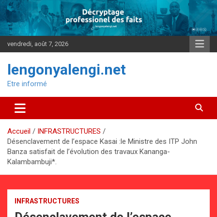
Aller
au
contenu
vendredi, août 7, 2026
lengonyalengi.net
Etre informé
Accueil
INFRASTRUCTURES
Désenclavement de l’espace Kasai :le Ministre des ITP John
Banza satisfait de l’évolution des travaux Kananga-
Kalambambuji*.
INFRASTRUCTURES