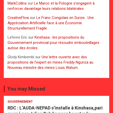
MarkCollins
sur
Le Maroc et la Pologne s’engagent à
renforcer davantage leurs relations bilatérales
CreativeFlow
sur
Le Franc Congolais en Sursis : Une
Appréciation Artificielle face à une Économie
Structurellement Fragile
Lefevre Eric
sur
Kinshasa : les propositions du
Gouvernement provincial pour résoudre embouteillages
autour des écoles.
Glody Kimbembi
sur
Une lettre ouverte avec des
propositions de l’expert en mines Freddy Ngunza au
Nouveau ministre des mines Louis Watum.
You may Missed
GOUVERNEMENT
RDC : L’AUDA-NEPAD s’installe à Kinshasa,pari