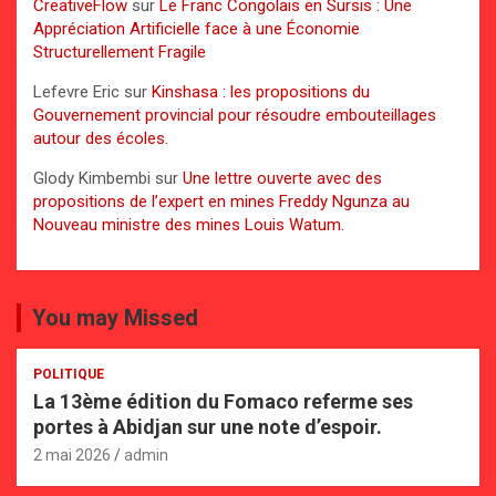
CreativeFlow
sur
Le Franc Congolais en Sursis : Une
Appréciation Artificielle face à une Économie
Structurellement Fragile
Lefevre Eric
sur
Kinshasa : les propositions du
Gouvernement provincial pour résoudre embouteillages
autour des écoles.
Glody Kimbembi
sur
Une lettre ouverte avec des
propositions de l’expert en mines Freddy Ngunza au
Nouveau ministre des mines Louis Watum.
You may Missed
POLITIQUE
La 13ème édition du Fomaco referme ses
portes à Abidjan sur une note d’espoir.
2 mai 2026
admin